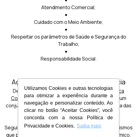
Atendimento Comercial;
Cuidado com o Meio Ambiente;
Respeitar os parâmetros de Saúde e Segurança do
Trabalho;
Responsabilidade Social.
Ação de governança e transparência
Utilizamos Cookies e outras tecnologias
De acordo com
Instituto Brasileiro de Governança
para otimizar a experiência durante a
Corporativa (IBGC)
, a governança corporativa é um
navegação e personalizar conteúdo. Ao
conjunto de boas práticas que aumenta a confiança das
clicar no botão “Aceitar Cookies”, você
partes interessadas. Isso inclui a gestão dos
concorda com a nossa Política de
fornecedores da empresa.
Privacidade e Cookies.
Saiba mais
Seguindo princípios como a transparência e mecanismos
que proporcionem um melhor desempenho econômico,