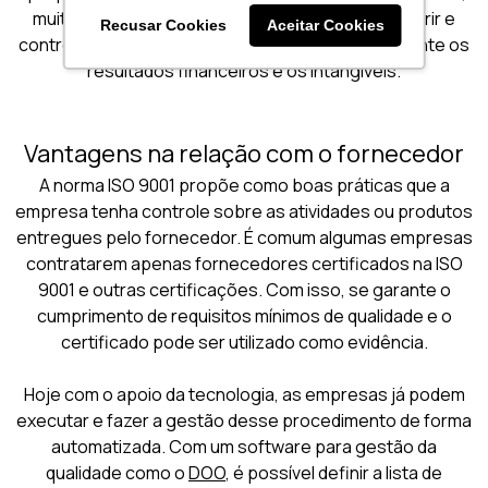
muitas instituições estão mudando a forma de gerir e
Recusar Cookies
Aceitar Cookies
controlar o seu negócio. Isso melhora continuamente os
resultados financeiros e os intangíveis.
Vantagens na relação com o fornecedor
A norma ISO 9001 propõe como boas práticas que a
empresa tenha controle sobre as atividades ou produtos
entregues pelo fornecedor. É comum algumas empresas
contratarem apenas fornecedores certificados na ISO
9001 e outras certificações. Com isso, se garante o
cumprimento de requisitos mínimos de qualidade e o
certificado pode ser utilizado como evidência.
Hoje com o apoio da tecnologia, as empresas já podem
executar e fazer a gestão desse procedimento de forma
automatizada. Com um software para gestão da
qualidade como o
DOO
, é possível definir a lista de