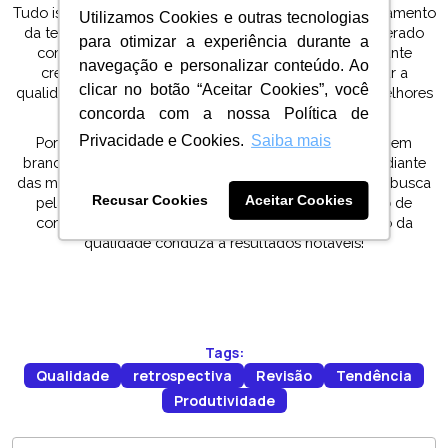
Tudo isso, somado à crescente disponibilidade e barateamento
Utilizamos Cookies e outras tecnologias
da tecnologia fazem com que o ano de 2024 seja esperado
para otimizar a experiência durante a
com grande expectativa. Uma vez que com a constante
navegação e personalizar conteúdo. Ao
crescente tecnológica conseguimos não só trabalhar a
clicar no botão “Aceitar Cookies”, você
qualidade de forma mais ágil como também realizar melhores
análises e criar processos mais fortes.
concorda com a nossa Política de
Privacidade e Cookies.
Saiba mais
Por fim, lembre-se de que cada novo ano é uma tela em
branco, repleta de oportunidades. Sejamos resilientes diante
das mudanças, abracemos a inovação e persistimos na busca
Recusar Cookies
Aceitar Cookies
pela qualidade e excelência. E que 2024 seja um ano de
conquistas e descobertas, onde a paixão pela gestão da
qualidade conduza a resultados notáveis!
Tags:
Qualidade
retrospectiva
Revisão
Tendência
Produtividade