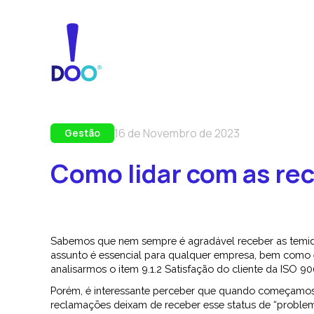
Carregando Dados...
16 de Novembro de 2023
Gestão
Como lidar com as re
Sabemos que nem sempre é agradável receber as temida
assunto é essencial para qualquer empresa, bem como é
analisarmos o item 9.1.2 Satisfação do cliente da ISO 9
Porém, é interessante perceber que quando começamos a
reclamações deixam de receber esse status de “proble