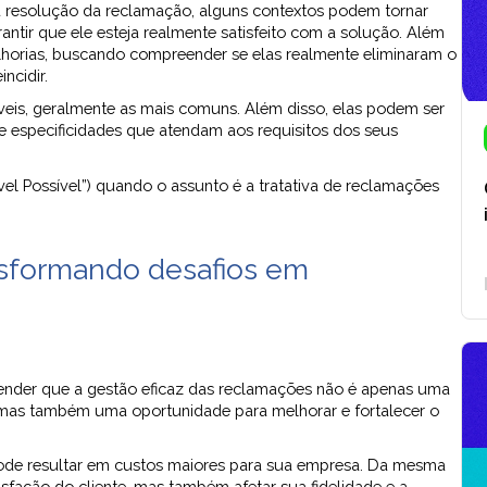
 a resolução da reclamação, alguns contextos podem tornar
tir que ele esteja realmente satisfeito com a solução. Além
melhorias, buscando compreender se elas realmente eliminaram o
ncidir.
eis, geralmente as mais comuns. Além disso, elas podem ser
e especificidades que atendam aos requisitos dos seus
el Possível”) quando o assunto é a tratativa de reclamações
nsformando desafios em
ntender que a gestão eficaz das reclamações não é apenas uma
 mas também uma oportunidade para melhorar e fortalecer o
pode resultar em custos maiores para sua empresa. Da mesma
isfação do cliente, mas também afetar sua fidelidade e a