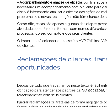
- Acompanhamento e análise de eficácia
: por fim, após
necessário um acompanhamento com o cliente para garan
disso, é interessante analisar a eficácia das ações de 
problema e se novas reclamações não têm chance de rei
Como dito, essas são apenas algumas das etapas possív
abordadas de diferentes formas, com nomes diferentes 
processos, do seu contexto e dos seus clientes.
O importante é entender que esse é o MVP (“Mínimo Viáv
de clientes.
Reclamações de clientes: tra
oportunidades
Depois de tudo que trabalhamos neste texto, é fácil e
obrigação para atender aos padrões da ISO 9001:2015,
relacionamento com seus clientes.
Ignorar reclamações ou tratá-las de forma negligente 
forma, a falta de ação pode não apenas prejudicar a sat