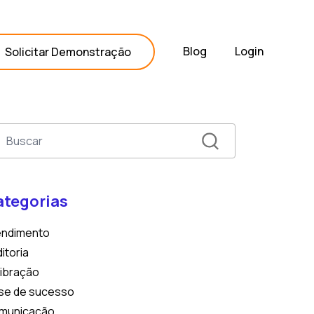
Blog
Login
Solicitar Demonstração
ategorias
endimento
itoria
ibração
se de sucesso
municação