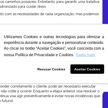
s caminhos possíveis. Entretanto, para garantir uma tratativa
padronizado para cuidar disso.
ordo com as necessidades de cada organização, mas podemos
 faz contato relatando a reclamação. E isso vale para todos os
e, mídias sociais etc). É importante, também, que a empresa
Utilizamos Cookies e outras tecnologias para otimizar a
s e garantir sua tratativa;
experiência durante a navegação e personalizar conteúdo.
sável pela resolução da reclamação analisa cuidadosamente
Ao clicar no botão “Aceitar Cookies”, você concorda com a
estratégias e planos de ação para lidar da melhor maneira
nossa Política de Privacidade e Cookies.
Saiba mais
rmos a reclamação procedente ou não, precisamos fornecer
Recusar Cookies
Aceitar Cookies
so, a resposta deve ser educada, profissional e, idealmente,
ponder corretamente o cliente, pode ser necessário executar
ão volte a ocorrer. Enquanto a etapa anterior visa resolver o
tínua visa agir preventivamente e evitar novas incidências que
 futuro);