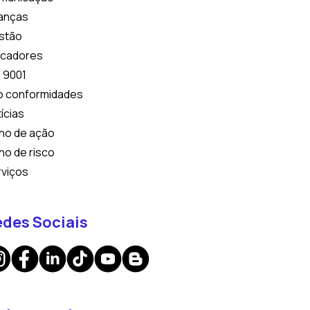
nanças
stão
icadores
 9001
o conformidades
ícias
no de ação
no de risco
rviços
des Sociais