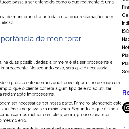
ortuoso passa a ser entendido como o que realmente é: uma
Fi
Ge
ância de monitorar e tratar toda e qualquer reclamação, bem
eficaz.
Ind
ISO
mportância de monitorar
Nã
Not
Pla
há duas possibilidades: a primeira é ela ser procedente e
Pla
er improcedente. No segundo caso, será que é necessária
Se
de, é preciso entendermos que houve algum tipo de ruído em
mplo, que o cliente cometa algum tipo de erro ao utilizar
Re
 a reclamação improcedente.
em ser necessárias por nossa parte. Primeiro, atendendo este
 experiência negativa seja minimizada. Segundo, o que é ainda
comunicarmos melhor com ele e, assim, proporcionarmos
 o mesmo erro.
inadequado do produto, a reputação de nossas empresas é que