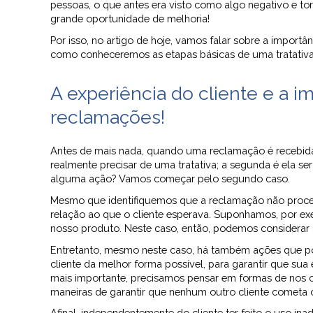
pessoas, o que antes era visto como algo negativo e t
grande oportunidade de melhoria!
Por isso, no artigo de hoje, vamos falar sobre a import
como conheceremos as etapas básicas de uma tratativa 
A experiência do cliente e a i
reclamações!
Antes de mais nada, quando uma reclamação é recebida, 
realmente precisar de uma tratativa; a segunda é ela s
alguma ação? Vamos começar pelo segundo caso.
Mesmo que identifiquemos que a reclamação não proce
relação ao que o cliente esperava. Suponhamos, por exe
nosso produto. Neste caso, então, podemos considerar
Entretanto, mesmo neste caso, há também ações que pod
cliente da melhor forma possível, para garantir que sua
mais importante, precisamos pensar em formas de nos 
maneiras de garantir que nenhum outro cliente cometa
Afinal, independentemente do cliente ter feito o uso 