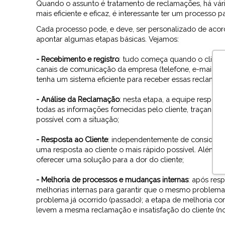
Quando o assunto é tratamento de reclamações, há vário
mais eficiente e eficaz, é interessante ter um processo 
Cada processo pode, e deve, ser personalizado de ac
apontar algumas etapas básicas. Vejamos:
- Recebimento e registro
: tudo começa quando o cliente
canais de comunicação da empresa (telefone, e-mail, sit
tenha um sistema eficiente para receber essas reclamaçõe
- Análise da Reclamação
: nesta etapa, a equipe respon
todas as informações fornecidas pelo cliente, traçando 
possível com a situação;
- Resposta ao Cliente
: independentemente de considera
uma resposta ao cliente o mais rápido possível. Além dis
oferecer uma solução para a dor do cliente;
- Melhoria de processos e mudanças internas
: após res
melhorias internas para garantir que o mesmo problema n
problema já ocorrido (passado); a etapa de melhoria con
levem a mesma reclamação e insatisfação do cliente (no