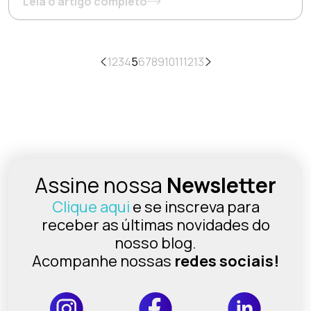
Leia o artigo completo
1
2
3
4
5
6
7
8
9
10
11
12
13
Assine nossa
Newsletter
Clique aqui
e se inscreva para
receber as últimas novidades do
nosso blog.
Acompanhe nossas
redes sociais!