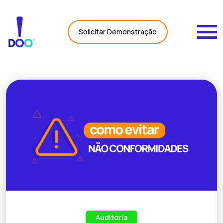
Carregando Dados...
Solicitar Demonstração
Auditoria