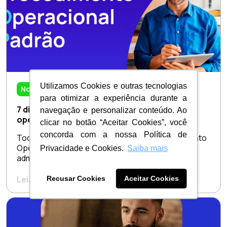
Utilizamos Cookies e outras tecnologias
Notícias
para otimizar a experiência durante a
7 dicas de como elaborar um procedimento
navegação e personalizar conteúdo. Ao
operacional padrão (POP)
clicar no botão “Aceitar Cookies”, você
concorda com a nossa Política de
Todos sabemos que o famoso POP (Procedimento
Operacional Padrão) é essencial na gestão
Privacidade e Cookies.
Saiba mais
administrativa. De...
Leia o artigo completo
Recusar Cookies
Aceitar Cookies