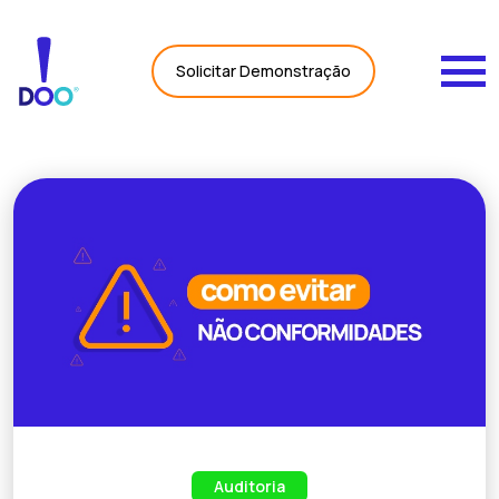
Carregando Dados...
Solicitar Demonstração
Auditoria