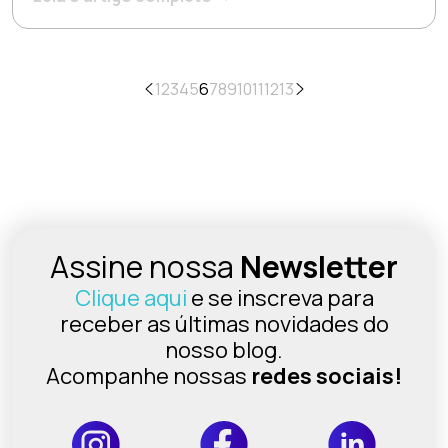
1
2
3
4
5
6
7
8
9
10
11
12
13
Assine nossa
Newsletter
Clique aqui
e se inscreva para
receber as últimas novidades do
nosso blog.
Acompanhe nossas
redes sociais!