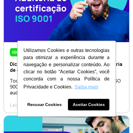
Utilizamos Cookies e outras tecnologias
ISO 9001
para otimizar a experiência durante a
Dicas para preparar sua empresa para auditoria
navegação e personalizar conteúdo. Ao
de certificação ISO 9001
clicar no botão “Aceitar Cookies”, você
concorda com a nossa Política de
Todos sabemos que a auditoria de certificação ISO
9001 causa medo nas pessoas. Só falar que um
Privacidade e Cookies.
Saiba mais
auditor...
Leia o artigo completo
Recusar Cookies
Aceitar Cookies